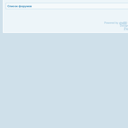
Список форумов
Powered by
phpBB
Desig
Ру