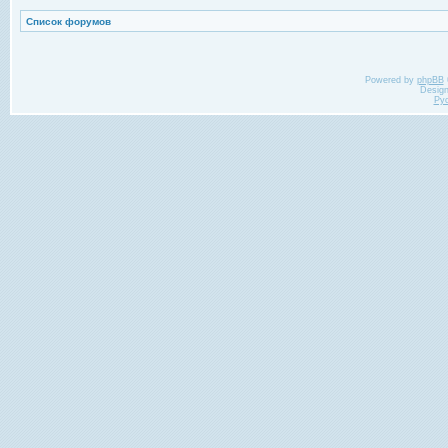
Список форумов
Powered by
phpBB
Desig
Ру