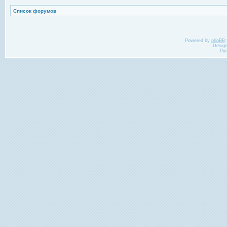
Список форумов
Powered by
phpBB
Desig
Ру