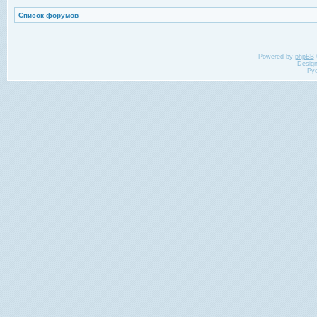
Список форумов
Powered by
phpBB
Desig
Ру