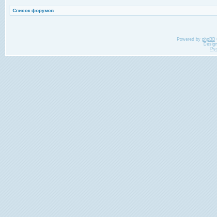
Список форумов
Powered by
phpBB
Desig
Ру