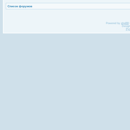
Список форумов
Powered by
phpBB
Desig
Ру