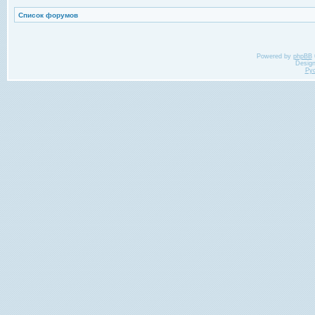
Список форумов
Powered by
phpBB
Desig
Ру