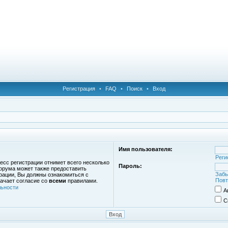
Регистрация
•
FAQ
•
Поиск
•
Вход
Имя пользователя:
Реги
есс регистрации отнимет всего несколько
Пароль:
орума может также предоставить
Забы
рации, Вы должны ознакомиться с
Повт
ачает согласие со
всеми
правилами.
ьности
А
С