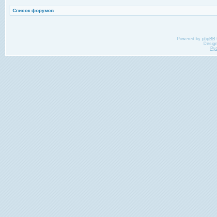
Список форумов
Powered by
phpBB
Desig
Ру