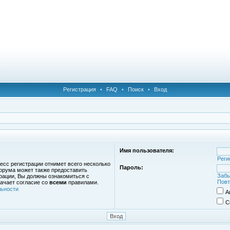
Регистрация
•
FAQ
•
Поиск
•
Вход
Имя пользователя:
Реги
есс регистрации отнимет всего несколько
Пароль:
орума может также предоставить
Забы
рации, Вы должны ознакомиться с
Повт
ачает согласие со
всеми
правилами.
ьности
А
С