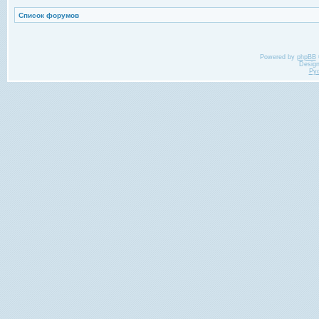
Список форумов
Powered by
phpBB
Desig
Ру