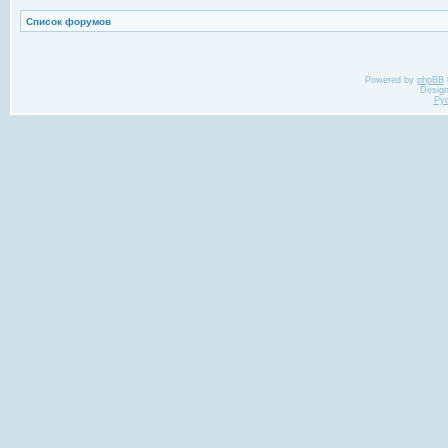
Список форумов
Powered by
phpBB
Desig
Ру