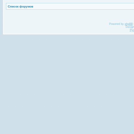
Список форумов
Powered by
phpBB
Desig
Ру