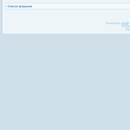
Список форумов
Powered by
phpBB
Desig
Ру