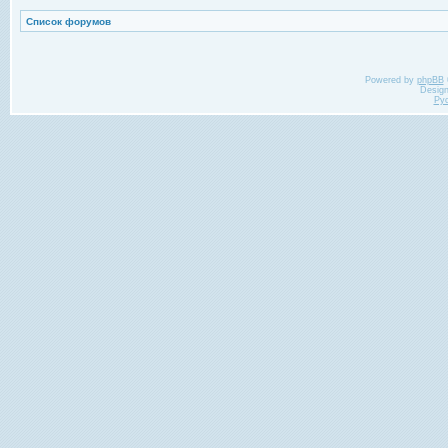
Список форумов
Powered by
phpBB
Desig
Ру