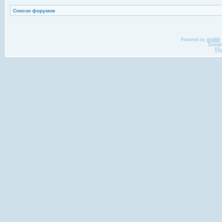
Список форумов
Powered by
phpBB
Desig
Ру