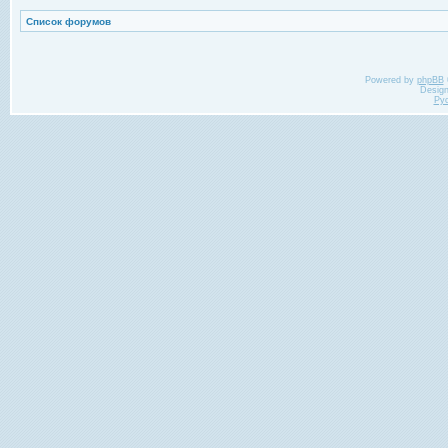
Список форумов
Powered by
phpBB
Desig
Ру