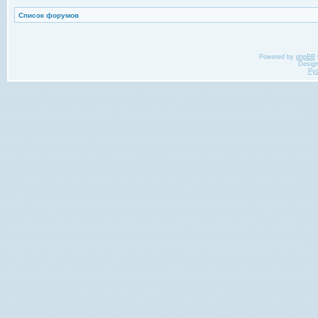
Список форумов
Powered by
phpBB
Desig
Ру