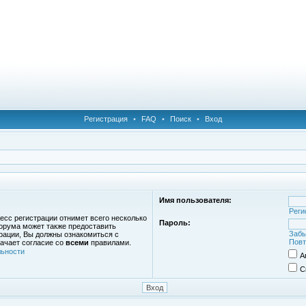
Регистрация
•
FAQ
•
Поиск
•
Вход
Имя пользователя:
Реги
есс регистрации отнимет всего несколько
Пароль:
орума может также предоставить
Забы
рации, Вы должны ознакомиться с
Повт
ачает согласие со
всеми
правилами.
ьности
А
С