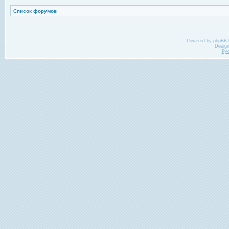
Список форумов
Powered by
phpBB
Desig
Ру