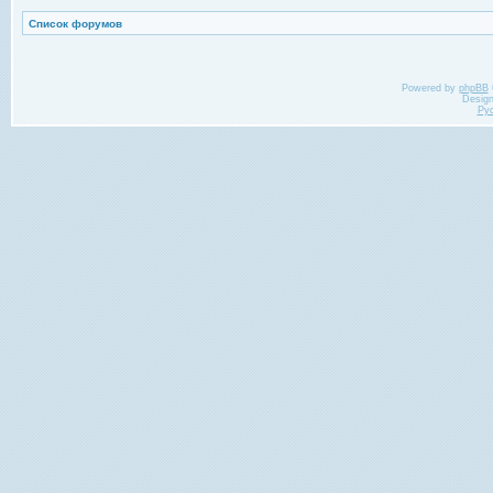
Список форумов
Powered by
phpBB
Desig
Ру