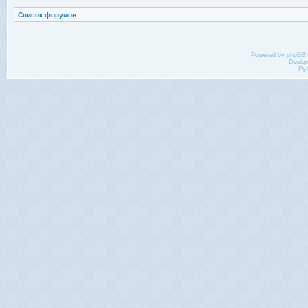
Список форумов
Powered by
phpBB
Desig
Ру