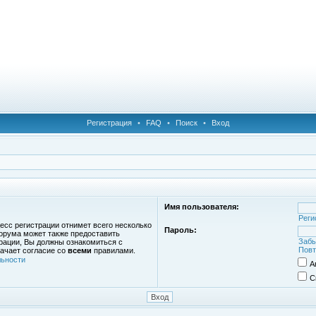
Регистрация
•
FAQ
•
Поиск
•
Вход
Имя пользователя:
Реги
есс регистрации отнимет всего несколько
Пароль:
орума может также предоставить
Забы
рации, Вы должны ознакомиться с
Повт
ачает согласие со
всеми
правилами.
ьности
А
С