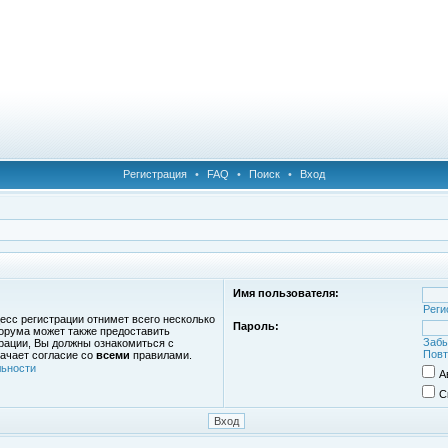
Регистрация
•
FAQ
•
Поиск
•
Вход
Имя пользователя:
Реги
есс регистрации отнимет всего несколько
Пароль:
орума может также предоставить
Забы
рации, Вы должны ознакомиться с
Повт
ачает согласие со
всеми
правилами.
ьности
А
С