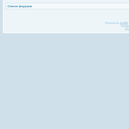
Список форумов
Powered by
phpBB
Desig
Ру