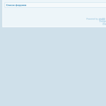
Список форумов
Powered by
phpBB
Desig
Ру