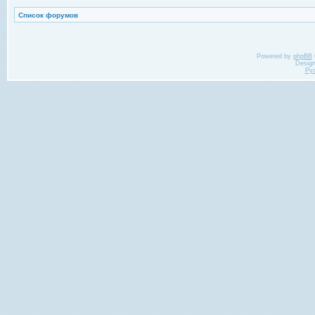
Список форумов
Powered by
phpBB
Desig
Ру