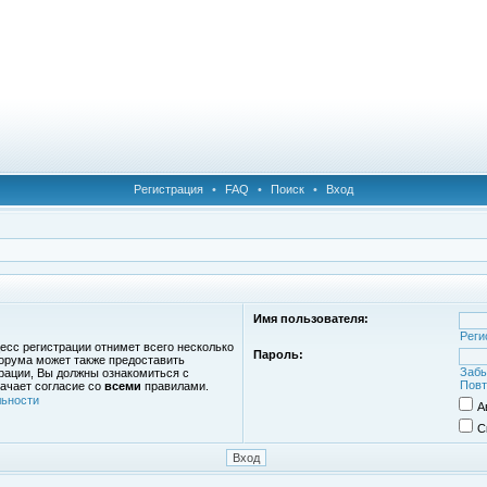
Регистрация
•
FAQ
•
Поиск
•
Вход
Имя пользователя:
Реги
есс регистрации отнимет всего несколько
Пароль:
орума может также предоставить
Забы
рации, Вы должны ознакомиться с
Повт
ачает согласие со
всеми
правилами.
ьности
А
С