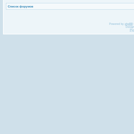
Список форумов
Powered by
phpBB
Desig
Ру