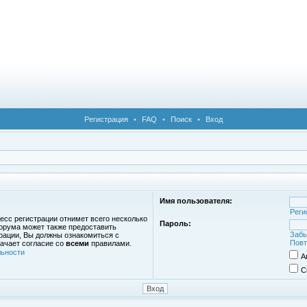
Регистрация
•
FAQ
•
Поиск
•
Вход
Имя пользователя:
Реги
есс регистрации отнимет всего несколько
Пароль:
орума может также предоставить
Забы
рации, Вы должны ознакомиться с
Повт
ачает согласие со
всеми
правилами.
ьности
А
С