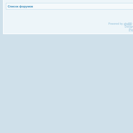
Список форумов
Powered by
phpBB
Desig
Ру