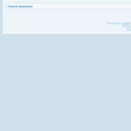
Список форумов
Powered by
phpBB
Desig
Ру