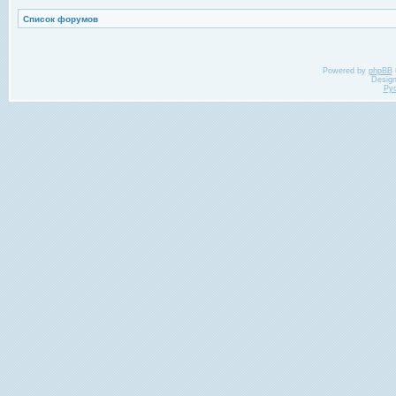
Список форумов
Powered by
phpBB
Desig
Ру