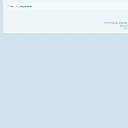
Список форумов
Powered by
phpBB
Desig
Ру