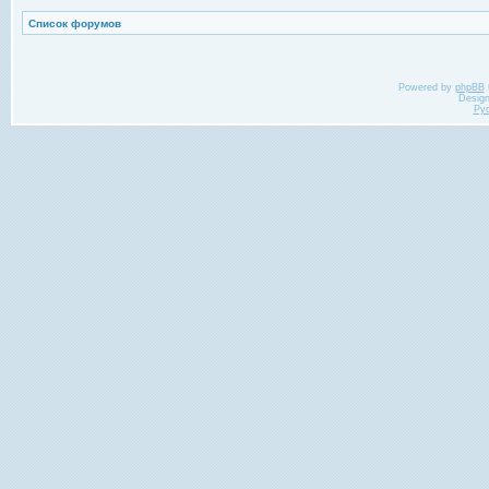
Список форумов
Powered by
phpBB
Desig
Ру