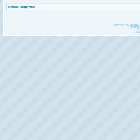
Список форумов
Powered by
phpBB
Desig
Ру