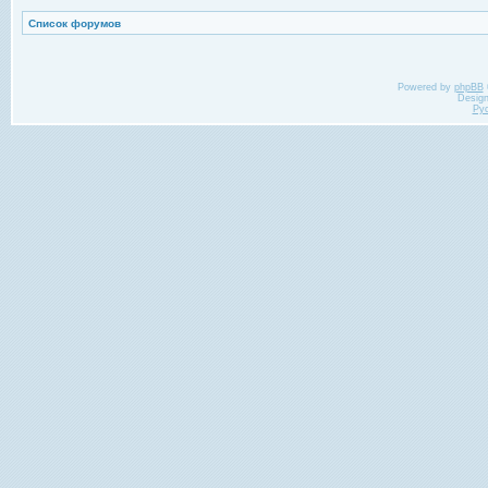
Список форумов
Powered by
phpBB
Desig
Ру