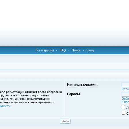
Регистрация
•
FAQ
•
Поиск
•
Вход
Имя пользователя:
Реги
есс регистрации отнимет всего несколько
Пароль:
орума может также предоставить
Забы
рации, Вы должны ознакомиться с
Повт
ачает согласие со
всеми
правилами.
ьности
А
С