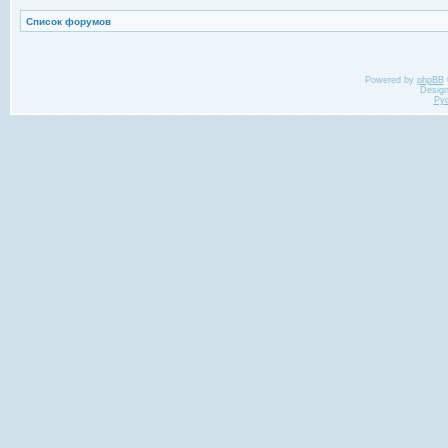
Список форумов
Powered by
phpBB
Desig
Ру