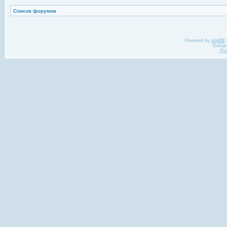
Список форумов
Powered by
phpBB
Desig
Ру