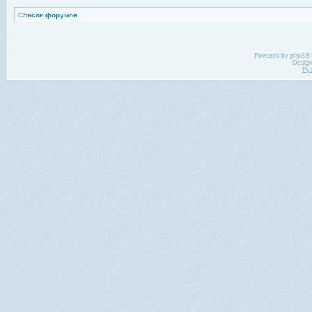
Список форумов
Powered by
phpBB
Desig
Ру