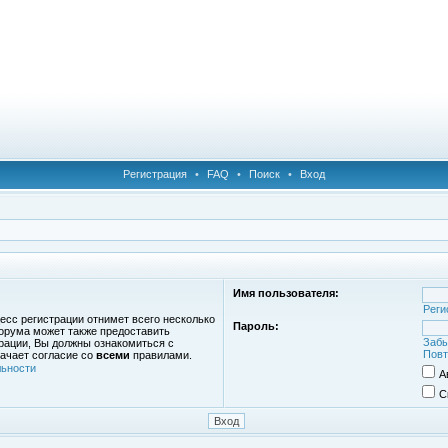
Регистрация
•
FAQ
•
Поиск
•
Вход
Имя пользователя:
Реги
есс регистрации отнимет всего несколько
Пароль:
орума может также предоставить
Забы
рации, Вы должны ознакомиться с
Повт
ачает согласие со
всеми
правилами.
ьности
А
С