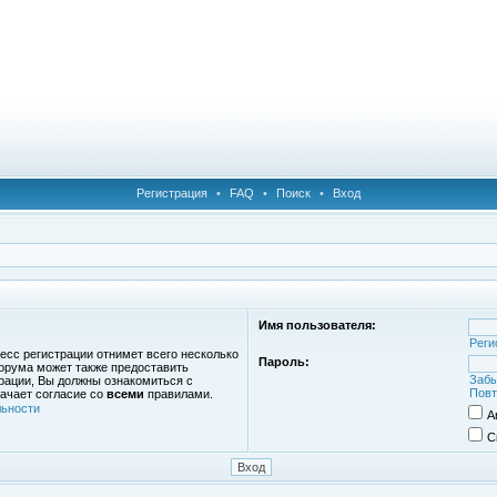
Регистрация
•
FAQ
•
Поиск
•
Вход
Имя пользователя:
Реги
есс регистрации отнимет всего несколько
Пароль:
орума может также предоставить
Забы
рации, Вы должны ознакомиться с
Повт
ачает согласие со
всеми
правилами.
ьности
А
С