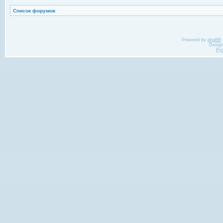
Список форумов
Powered by
phpBB
Desig
Ру