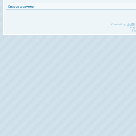
Список форумов
Powered by
phpBB
Desig
Ру