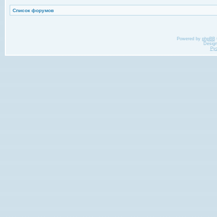
Список форумов
Powered by
phpBB
Desig
Ру