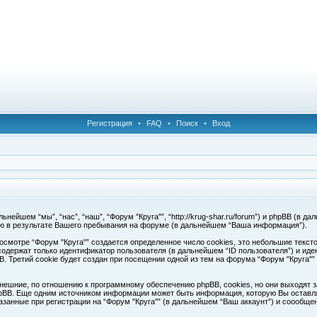
Регистрация
•
FAQ
•
Поиск
•
Вход
ейшем “мы”, “нас”, “наш”, “Форум "Круга"”, “http://krug-shar.ru/forum”) и phpBB (в да
ю в результате Вашего пребывания на форуме (в дальнейшем “Ваша информация”).
смотре “Форум "Круга"” создается определенное число cookies, это небольшие текс
одержат только идентификатор пользователя (в дальнейшем “ID пользователя”) и иде
Третий cookie будет создан при посещении одной из тем на форума “Форум "Круга"”
нешние, по отношению к программному обеспечению phpBB, cookies, но они выходят з
pBB. Еще одним источником информации может быть информация, которую Вы оставля
азанные при регистрации на “Форум "Круга"” (в дальнейшем “Ваш аккаунт”) и соообщ