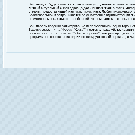
Ваш аккаунт будет содержать, как минимум, однозначно идентифиц
личный актуальный e-mail адрес (в дальнейшем “Ваш e-mail”). Ин
страны, предоставившей нам услуги хостинга. Любая информация, з
необязательной и запрашивается по усмотрению администрации “Фор
возможность отказаться от сообщений, которые автоматически ге
Ваш пароль надежно зашифрован (с использованием одностороннего 
Вашему аккаунту на “Форум "Круга"”, поэтому, пожалуйста, храните
воспользоваться сервисом “Забыли пароль?”, который предусмотре
программное обеспечение phpBB сгенерирует новый пароль для Ваше