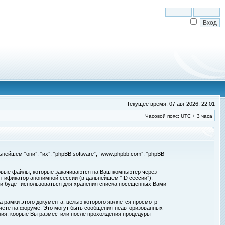
Текущее время: 07 авг 2026, 22:01
Часовой пояс: UTC + 3 часа
льнейшем “они”, “их”, “phpBB software”, “www.phpbb.com”, “phpBB
товые файлы, которые закачиваются на Ваш компьютер через
нтификатор анонимной сессии (в дальнейшем “ID сессии”),
 и будет использоваться для хранения списка посещенных Вами
а рамки этого документа, целью которого является просмотр
ете на форуме. Это могут быть сообщения неавторизованных
ения, коорые Вы разместили после прохождения процедуры