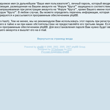
ируемое имя (в дальнейшем “Ваше имя пользователя”), личный пароль, который вводи
формация, размещенная на Вашем аккаунте на “Форум "Круга"” защищена в соответств
апрашиваемая при регистрации аккаунта на “Форум "Круга"”, кроме Вашего имени поль
ум "Круга"”. В любом случае, Вы можете определить перечень информации, которая б
нерируются и рассылаются программным обеспечением phpBB.
hash). Тем не менее, мы не рекомендуем Вам использовать этот пароль при регистра
 его в тайне и ни при каких обстоятельствах не предоставляйте его третьим лицам. Ес
н программным обеспечением phpBB. Для восстановления пароля Вам нужно будет вве
го аккаунта и вышлет его на e-mail.
Вернуться на страницу входа
Powered by
phpBB
© 2000, 2002, 2005, 2007 phpBB Group.
Designed by
STSoftware
for
PTF
.
Русская поддержка phpBB