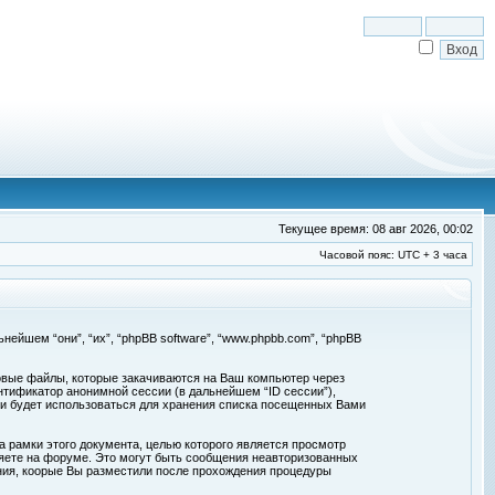
Текущее время: 08 авг 2026, 00:02
Часовой пояс: UTC + 3 часа
льнейшем “они”, “их”, “phpBB software”, “www.phpbb.com”, “phpBB
товые файлы, которые закачиваются на Ваш компьютер через
нтификатор анонимной сессии (в дальнейшем “ID сессии”),
 и будет использоваться для хранения списка посещенных Вами
а рамки этого документа, целью которого является просмотр
ете на форуме. Это могут быть сообщения неавторизованных
ения, коорые Вы разместили после прохождения процедуры