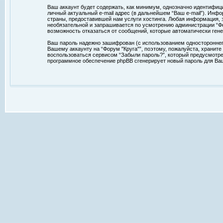
Ваш аккаунт будет содержать, как минимум, однозначно идентифиц
личный актуальный e-mail адрес (в дальнейшем “Ваш e-mail”). Ин
страны, предоставившей нам услуги хостинга. Любая информация, з
необязательной и запрашивается по усмотрению администрации “Фор
возможность отказаться от сообщений, которые автоматически ге
Ваш пароль надежно зашифрован (с использованием одностороннего 
Вашему аккаунту на “Форум "Круга"”, поэтому, пожалуйста, храните
воспользоваться сервисом “Забыли пароль?”, который предусмотре
программное обеспечение phpBB сгенерирует новый пароль для Ваше