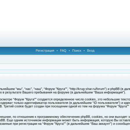
Регистрация
•
FAQ
•
Поиск
•
Вход
ейшем “мы”, “нас”, “наш”, “Форум "Круга"”, “http://krug-shar.ru/forum”) и phpBB (в да
ю в результате Вашего пребывания на форуме (в дальнейшем “Ваша информация”).
смотре “Форум "Круга"” создается определенное число cookies, это небольшие текс
одержат только идентификатор пользователя (в дальнейшем “ID пользователя”) и иде
Третий cookie будет создан при посещении одной из тем на форума “Форум "Круга"”
нешние, по отношению к программному обеспечению phpBB, cookies, но они выходят з
pBB. Еще одним источником информации может быть информация, которую Вы оставля
азанные при регистрации на “Форум "Круга"” (в дальнейшем “Ваш аккаунт”) и соообщ