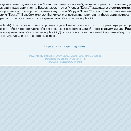
ируемое имя (в дальнейшем “Ваше имя пользователя”), личный пароль, который вводи
формация, размещенная на Вашем аккаунте на “Форум "Круга"” защищена в соответств
апрашиваемая при регистрации аккаунта на “Форум "Круга"”, кроме Вашего имени поль
ум "Круга"”. В любом случае, Вы можете определить перечень информации, которая б
нерируются и рассылаются программным обеспечением phpBB.
hash). Тем не менее, мы не рекомендуем Вам использовать этот пароль при регистра
 его в тайне и ни при каких обстоятельствах не предоставляйте его третьим лицам. Ес
н программным обеспечением phpBB. Для восстановления пароля Вам нужно будет вве
го аккаунта и вышлет его на e-mail.
Вернуться на страницу входа
Powered by
phpBB
© 2000, 2002, 2005, 2007 phpBB Group.
Designed by
STSoftware
for
PTF
.
Русская поддержка phpBB