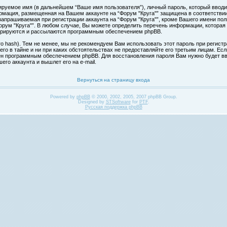
ируемое имя (в дальнейшем “Ваше имя пользователя”), личный пароль, который вводи
формация, размещенная на Вашем аккаунте на “Форум "Круга"” защищена в соответств
апрашиваемая при регистрации аккаунта на “Форум "Круга"”, кроме Вашего имени поль
ум "Круга"”. В любом случае, Вы можете определить перечень информации, которая б
нерируются и рассылаются программным обеспечением phpBB.
hash). Тем не менее, мы не рекомендуем Вам использовать этот пароль при регистра
 его в тайне и ни при каких обстоятельствах не предоставляйте его третьим лицам. Ес
н программным обеспечением phpBB. Для восстановления пароля Вам нужно будет вве
го аккаунта и вышлет его на e-mail.
Вернуться на страницу входа
Powered by
phpBB
© 2000, 2002, 2005, 2007 phpBB Group.
Designed by
STSoftware
for
PTF
.
Русская поддержка phpBB