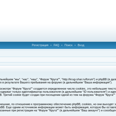
Регистрация
•
FAQ
•
Поиск
•
Вход
ейшем “мы”, “нас”, “наш”, “Форум "Круга"”, “http://krug-shar.ru/forum”) и phpBB (в да
ю в результате Вашего пребывания на форуме (в дальнейшем “Ваша информация”).
смотре “Форум "Круга"” создается определенное число cookies, это небольшие текс
одержат только идентификатор пользователя (в дальнейшем “ID пользователя”) и иде
Третий cookie будет создан при посещении одной из тем на форума “Форум "Круга"”
нешние, по отношению к программному обеспечению phpBB, cookies, но они выходят з
pBB. Еще одним источником информации может быть информация, которую Вы оставля
азанные при регистрации на “Форум "Круга"” (в дальнейшем “Ваш аккаунт”) и соообщ