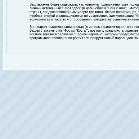
Ваш аккаунт будет содержать, как минимум, однозначно идентифиц
личный актуальный e-mail адрес (в дальнейшем “Ваш e-mail”). Ин
страны, предоставившей нам услуги хостинга. Любая информация, з
необязательной и запрашивается по усмотрению администрации “Фор
возможность отказаться от сообщений, которые автоматически ге
Ваш пароль надежно зашифрован (с использованием одностороннего 
Вашему аккаунту на “Форум "Круга"”, поэтому, пожалуйста, храните
воспользоваться сервисом “Забыли пароль?”, который предусмотре
программное обеспечение phpBB сгенерирует новый пароль для Ваше