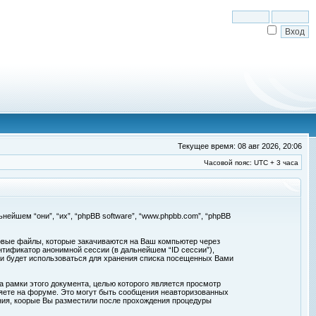
Текущее время: 08 авг 2026, 20:06
Часовой пояс: UTC + 3 часа
льнейшем “они”, “их”, “phpBB software”, “www.phpbb.com”, “phpBB
товые файлы, которые закачиваются на Ваш компьютер через
нтификатор анонимной сессии (в дальнейшем “ID сессии”),
 и будет использоваться для хранения списка посещенных Вами
а рамки этого документа, целью которого является просмотр
ете на форуме. Это могут быть сообщения неавторизованных
ения, коорые Вы разместили после прохождения процедуры