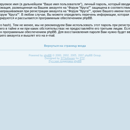
ируемое имя (в дальнейшем “Ваше имя пользователя”), личный пароль, который вводи
формация, размещенная на Вашем аккаунте на “Форум "Круга"” защищена в соответств
апрашиваемая при регистрации аккаунта на “Форум "Круга"”, кроме Вашего имени поль
ум "Круга"”. В любом случае, Вы можете определить перечень информации, которая б
нерируются и рассылаются программным обеспечением phpBB.
hash). Тем не менее, мы не рекомендуем Вам использовать этот пароль при регистра
 его в тайне и ни при каких обстоятельствах не предоставляйте его третьим лицам. Ес
н программным обеспечением phpBB. Для восстановления пароля Вам нужно будет вве
го аккаунта и вышлет его на e-mail.
Вернуться на страницу входа
Powered by
phpBB
© 2000, 2002, 2005, 2007 phpBB Group.
Designed by
STSoftware
for
PTF
.
Русская поддержка phpBB