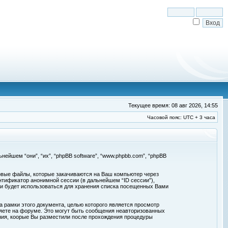
Текущее время: 08 авг 2026, 14:55
Часовой пояс: UTC + 3 часа
льнейшем “они”, “их”, “phpBB software”, “www.phpbb.com”, “phpBB
товые файлы, которые закачиваются на Ваш компьютер через
нтификатор анонимной сессии (в дальнейшем “ID сессии”),
 и будет использоваться для хранения списка посещенных Вами
а рамки этого документа, целью которого является просмотр
ете на форуме. Это могут быть сообщения неавторизованных
ения, коорые Вы разместили после прохождения процедуры