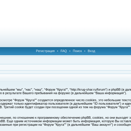
Регистрация
•
FAQ
•
Поиск
•
Вход
ейшем “мы”, “нас”, “наш”, “Форум "Круга"”, “http://krug-shar.ru/forum”) и phpBB (в да
ю в результате Вашего пребывания на форуме (в дальнейшем “Ваша информация”).
смотре “Форум "Круга"” создается определенное число cookies, это небольшие текс
одержат только идентификатор пользователя (в дальнейшем “ID пользователя”) и иде
Третий cookie будет создан при посещении одной из тем на форума “Форум "Круга"”
нешние, по отношению к программному обеспечению phpBB, cookies, но они выходят з
pBB. Еще одним источником информации может быть информация, которую Вы оставля
азанные при регистрации на “Форум "Круга"” (в дальнейшем “Ваш аккаунт”) и соообщ