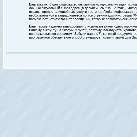
Ваш аккаунт будет содержать, как минимум, однозначно идентифиц
личный актуальный e-mail адрес (в дальнейшем “Ваш e-mail”). Ин
страны, предоставившей нам услуги хостинга. Любая информация, з
необязательной и запрашивается по усмотрению администрации “Фор
возможность отказаться от сообщений, которые автоматически ге
Ваш пароль надежно зашифрован (с использованием одностороннего 
Вашему аккаунту на “Форум "Круга"”, поэтому, пожалуйста, храните
воспользоваться сервисом “Забыли пароль?”, который предусмотре
программное обеспечение phpBB сгенерирует новый пароль для Ваше